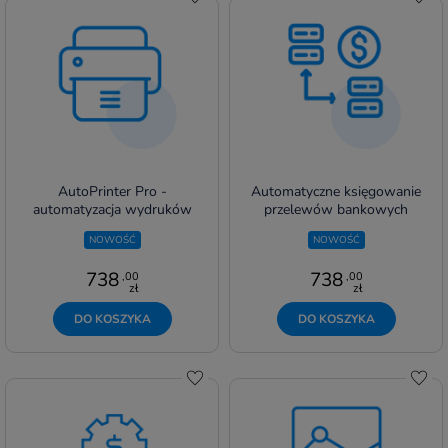
AutoPrinter Pro -
Automatyczne księgowanie
automatyzacja wydruków
przelewów bankowych
NOWOŚĆ
NOWOŚĆ
738
738
,00
,00
zł
zł
DO KOSZYKA
DO KOSZYKA
Do schowka
Do s