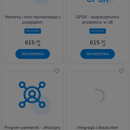
Warianty i inne rekomendacje z
GPSR - bezpieczeństwo
podglądem
produktów w UE
NOWOŚĆ
NOWOŚĆ
615
615
,00
,00
zł
zł
DO KOSZYKA
DO KOSZYKA
Do schowka
Do s
Program partnerski - afiliacyjny
Integracja z BaseLinker