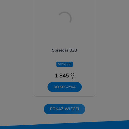
Sprzedaż B2B
NOWOŚĆ
1 845
,00
zł
DO KOSZYKA
POKAŻ WIĘCEJ