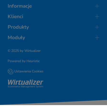
Informacje
O nas
Klienci
Regulamin
Wdrożenia
Prywatność
Produkty
Referencje
RODO
Sklepy internetowe
Klienci o nas
Moduły
Licencja
Strony internetowe
Kontakt
Sprzedaż
© 2025 by Wirtualizer
Marketing
Integracje
Powered by Heuristic
Automatyzacja
Ustawienia Cookies