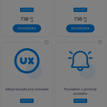
NOWOŚĆ
NOWOŚĆ
738
738
,00
,00
zł
zł
DO KOSZYKA
DO KOSZYKA
Do schowka
Do s
Sekcja koszyka przy krawędzi
Powiadom o promocji
produktu
NOWOŚĆ
NOWOŚĆ