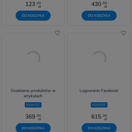
123
430
,00
,50
zł
zł
DO KOSZYKA
DO KOSZYKA
Do schowka
Do s
Osadzanie produktów w
Logowanie Facebook
artykułach
NOWOŚĆ
NOWOŚĆ
369
615
,00
,00
zł
zł
DO KOSZYKA
DO KOSZYKA