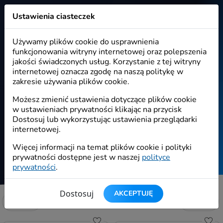
Ustawienia ciasteczek
Wirtualizer
Nowości
Używamy plików cookie do usprawnienia
funkcjonowania witryny internetowej oraz polepszenia
jakości świadczonych usług. Korzystanie z tej witryny
internetowej oznacza zgodę na naszą politykę w
zakresie używania plików cookie.
Nowości
Możesz zmienić ustawienia dotyczące plików cookie
w ustawieniach prywatności klikając na przycisk
Dostosuj lub wykorzystując ustawienia przeglądarki
internetowej.
Start
/
Okazje
/
Nowości
Więcej informacji na temat plików cookie i polityki
prywatności dostępne jest w naszej
polityce
prywatności
.
Dostosuj
AKCEPTUJĘ
Netto
Brutto
Filtruj
Do schowka
Do s