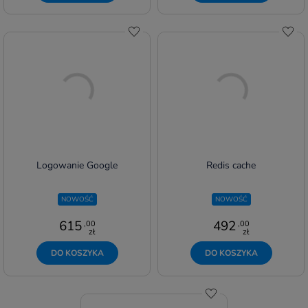
Do schowka
Do s
Logowanie Google
Redis cache
NOWOŚĆ
NOWOŚĆ
615
492
,00
,00
zł
zł
DO KOSZYKA
DO KOSZYKA
Do schowka