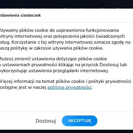
 online
Okazje
Moduły
Ceny
Klienci
Blog
Demo
stawienia ciasteczek
żywamy plików cookie do usprawnienia funkcjonowania
ia
itryny internetowej oraz polepszenia jakości świadczonych
sług. Korzystanie z tej witryny internetowej oznacza zgodę na
aszą politykę w zakresie używania plików cookie.
ożesz zmienić ustawienia dotyczące plików cookie
 ustawieniach prywatności klikając na przycisk Dostosuj lub
blony graficzne
FAQ - częste pytania
ykorzystując ustawienia przeglądarki internetowej.
ięcej informacji na temat plików cookie i polityki prywatności
ostępne jest w naszej
polityce prywatności
.
Dostosuj
AKCEPTUJĘ