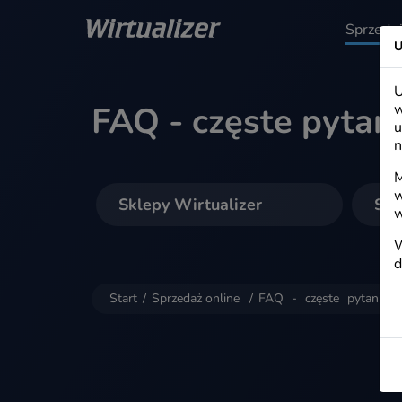
Wirtualizer
Sprzedaż
U
U
FAQ - częste pytan
w
u
n
M
w
Sklepy Wirtualizer
Sza
w
W
d
Start
/
Sprzedaż online
/
FAQ - częste pytania