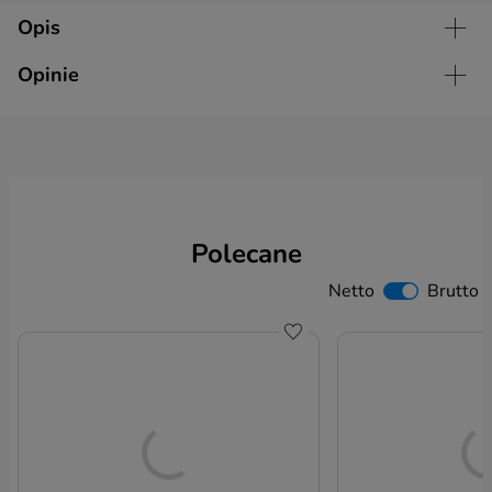
Opis
Opinie
Imię
Nazwisko
Polecane
Email
Netto
Brutto
Nr telefonu
Do schowka
Wiadomość