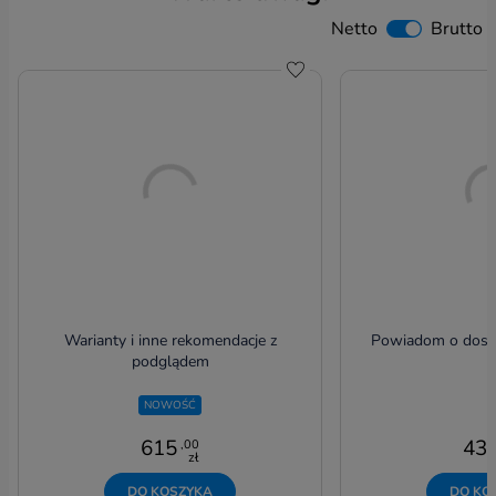
Netto
Brutto
Do schowka
Warianty i inne rekomendacje z
Powiadom o dost
podglądem
NOWOŚĆ
615
43
,00
zł
DO KOSZYKA
DO KO