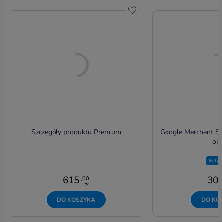
Do schowka
Szczegóły produktu Premium
Google Merchant Sy
opi
NOW
615
30
,00
zł
DO KOSZYKA
DO KO