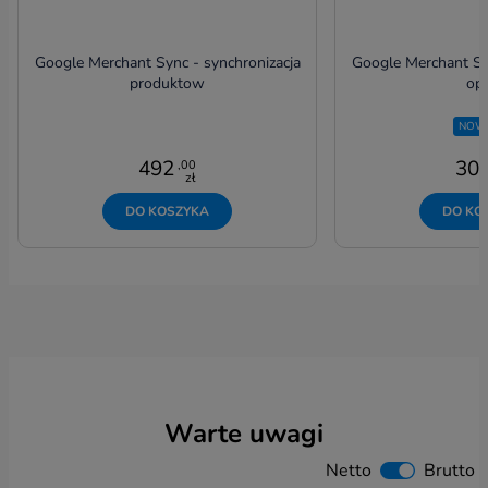
Google Merchant Sync - synchronizacja
Google Merchant Sy
produktow
opi
NOW
492
30
,00
zł
DO KOSZYKA
DO KO
Warte uwagi
Netto
Brutto