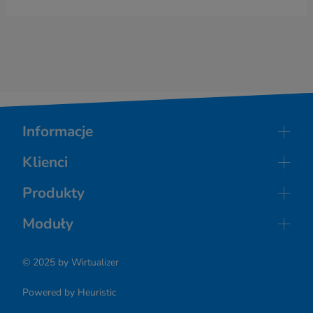
Informacje
O nas
Klienci
Regulamin
Wdrożenia
Prywatność
Produkty
Referencje
RODO
Sklepy internetowe
Klienci o nas
Moduły
Licencja
Strony internetowe
Kontakt
Sprzedaż
© 2025 by Wirtualizer
Marketing
Integracje
Powered by Heuristic
Automatyzacja